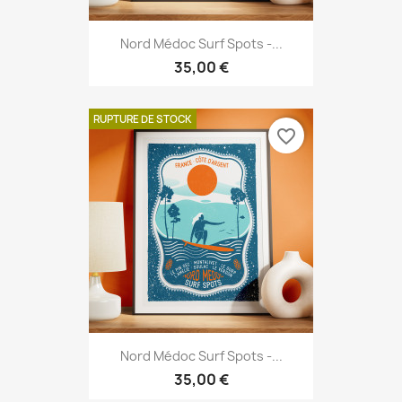
Nord Médoc Surf Spots -...
35,00 €
RUPTURE DE STOCK
favorite_border
Nord Médoc Surf Spots -...
35,00 €