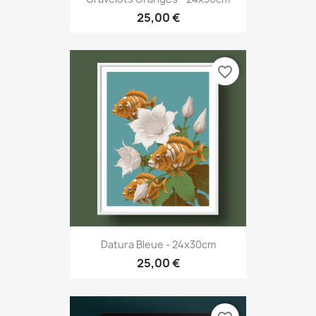
25,00 €
favorite_border
Datura Bleue - 24x30cm
25,00 €