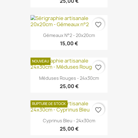
25,00 €
favorite_border
Gémeaux N°2 - 20x20cm
15,00 €
NOUVEAU
favorite_border
Méduses Rouges - 24x30cm
25,00 €
RUPTURE DE STOCK
favorite_border
Cyprinus Bleu - 24x30cm
25,00 €