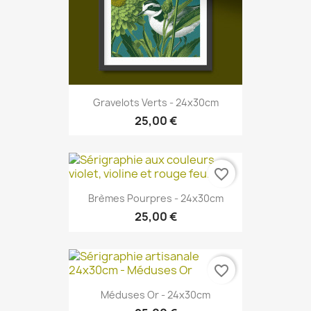
Gravelots Verts - 24x30cm
25,00 €
favorite_border
Brèmes Pourpres - 24x30cm
25,00 €
favorite_border
Méduses Or - 24x30cm