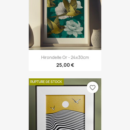
Hirondelle Or - 24x30cm
25,00 €
RUPTURE DE STOCK
favorite_border