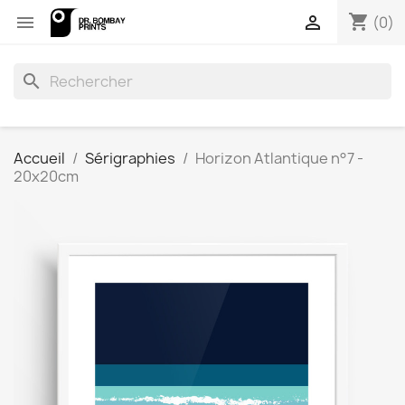
shopping_cart


(0)
search
Accueil
Sérigraphies
Horizon Atlantique n°7 -
20x20cm