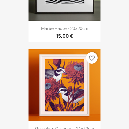
Marée Haute - 20x20cm
15,00 €
favorite_border
Gravelots Oranges - 24x30cm