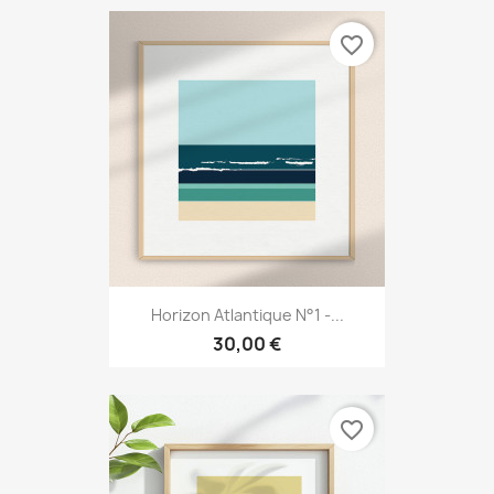
favorite_border
Horizon Atlantique N°1 -...
30,00 €
favorite_border