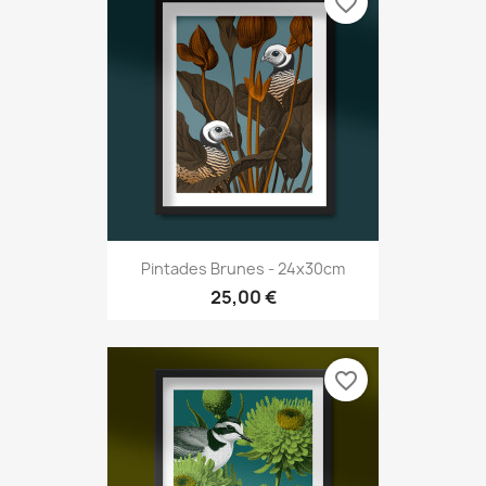
favorite_border
Pintades Brunes - 24x30cm
25,00 €
favorite_border