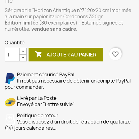
TTC
Sérigraphie "Horizon Atlantique n°7" 20x20 cm imprimée
à la main sur papier italien Cordenons 320gr.
Édition limitée
(80 exemplaires) - Estampe signée et
numérotée,
vendue sans cadre
.
Quantité

favorite_border
AJOUTER AU PANIER
Paiement sécurisé PayPal
Il n'est pas nécessaire de détenir un compte PayPal
pour commander.
Livré par La Poste
Envoyé par "Lettre suivie"
Politique de retour
Vous disposez d’un droit de rétraction de quatorze
(14) jours calendaires...