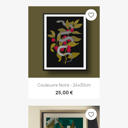
favorite_border
Couleuvre Noire - 24x30cm
25,00 €
favorite_border